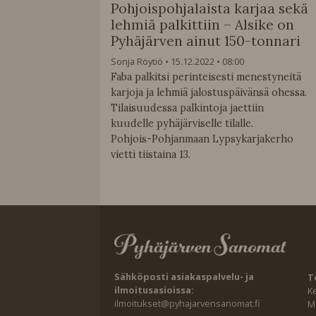
Pohjoispohjalaista karjaa sekä
lehmiä palkittiin – Alsike on
Pyhäjärven ainut 150-tonnari
Sonja Röytiö
15.12.2022
08:00
Faba palkitsi perinteisesti menestyneitä
karjoja ja lehmiä jalostuspäivänsä ohessa.
Tilaisuudessa palkintoja jaettiin
kuudelle pyhäjärviselle tilalle.
Pohjois-Pohjanmaan Lypsykarjakerho
vietti tiistaina 13.
Sähköposti asiakaspalvelu- ja
T
ilmoitusasioissa:
K
ilmoitukset@pyhajarvensanomat.fi
Ma