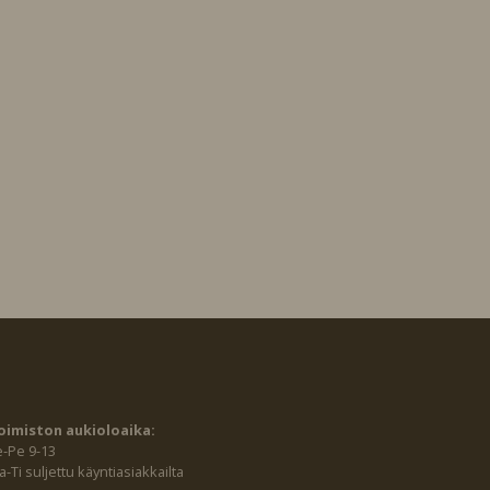
oimiston aukioloaika:
e-Pe 9-13
-Ti suljettu käyntiasiakkailta