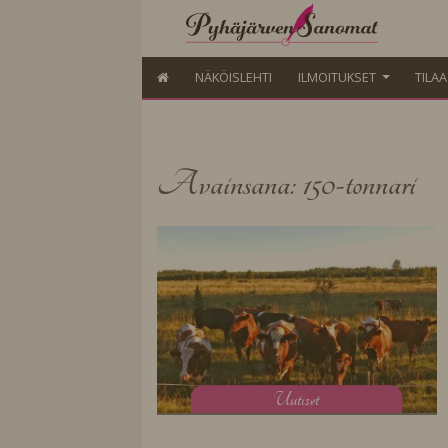
NÄKÖISLEHTI
ILMOITUKSET
TILA
Avainsana: 150-tonnari
U
utiset