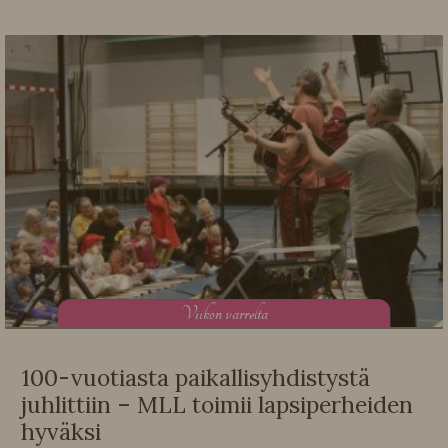
V
iikon varrelta
100-vuotiasta paikallisyhdistystä
juhlittiin – MLL toimii lapsiperheiden
hyväksi