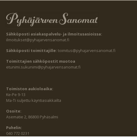
Sähköposti asiakaspalvelu- ja ilmoitusasioissa:
ilmoitukset@pyhajarvensanomat.fi
Sähköposti toimittajille:
toimitus@pyhajarvensanomat.fi
Toimittajien sähköpostit muotoa
etunimi.sukunimi@pyhajarvensanomat.fi
Toimiston aukioloaika:
Ke-Pe 9-13
Ma-Ti suljettu käyntiasiakkailta
Osoite:
Asematie 2, 86800 Pyhäsalmi
Puhelin:
040 772 0231