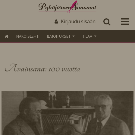
Kirjaudu sisään
NÄKÖISLEHTI
ILMOITUKSET
TILAA
Avainsana: 100 vuotta