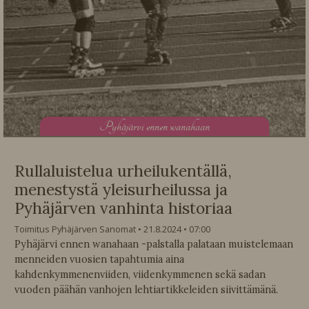
P
yhäjärvi ennen wanahaan
Rullaluistelua urheilukentällä,
menestystä yleisurheilussa ja
Pyhäjärven vanhinta historiaa
Toimitus Pyhäjärven Sanomat
21.8.2024
07:00
Pyhäjärvi ennen wanahaan -palstalla palataan muistelemaan
menneiden vuosien tapahtumia aina
kahdenkymmenenviiden, viidenkymmenen sekä sadan
vuoden päähän vanhojen lehtiartikkeleiden siivittämänä.