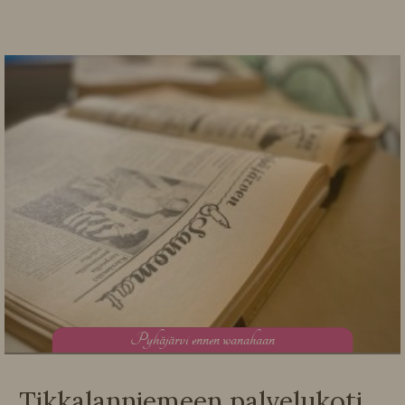
P
yhäjärvi ennen wanahaan
Tikkalanniemeen palvelukoti,