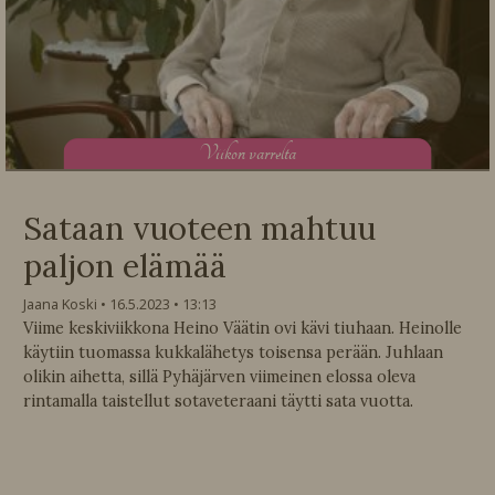
V
iikon varrelta
Sataan vuoteen mahtuu
paljon elämää
Jaana Koski
16.5.2023
13:13
Viime keskiviikkona Heino Väätin ovi kävi tiuhaan. Heinolle
käytiin tuomassa kukkalähetys toisensa perään. Juhlaan
olikin aihetta, sillä Pyhäjärven viimeinen elossa oleva
rintamalla taistellut sotaveteraani täytti sata vuotta.