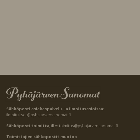
Sähköposti asiakaspalvelu- ja ilmoitusasioissa:
ilmoitukset@pyhajarvensanomat.fi
Sähköposti toimittajille:
toimitus@pyhajarvensanomat.fi
Toimittajien sähköpostit muotoa