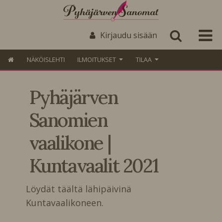
Kirjaudu sisään
NÄKÖISLEHTI
ILMOITUKSET
TILAA
Pyhäjärven
Sanomien
vaalikone |
Kuntavaalit 2021
Löydät täältä lähipäivinä
Kuntavaalikoneen.