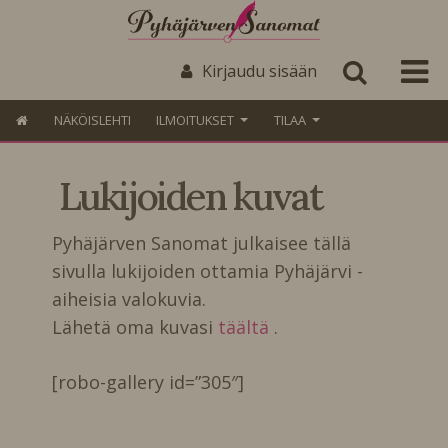
Kirjaudu sisään
NÄKÖISLEHTI
ILMOITUKSET
TILAA
Lukijoiden kuvat
Pyhäjärven Sanomat julkaisee tällä
sivulla lukijoiden ottamia Pyhäjärvi -
aiheisia valokuvia.
Lähetä oma kuvasi
täältä
.
[robo-gallery id=”305″]