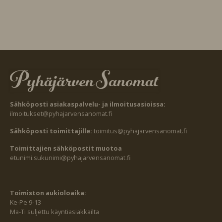
Sähköposti asiakaspalvelu- ja ilmoitusasioissa:
ilmoitukset@pyhajarvensanomat.fi
Sähköposti toimittajille:
toimitus@pyhajarvensanomat.fi
Toimittajien sähköpostit muotoa
etunimi.sukunimi@pyhajarvensanomat.fi
Toimiston aukioloaika:
Ke-Pe 9-13
Ma-Ti suljettu käyntiasiakkailta