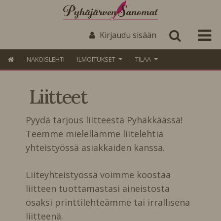
Kirjaudu sisään
NÄKÖISLEHTI
ILMOITUKSET
TILAA
Liitteet
Pyydä tarjous liitteestä Pyhäkkäässä!
Teemme mielellämme liitelehtiä
yhteistyössä asiakkaiden kanssa.
Liiteyhteistyössä voimme koostaa
liitteen tuottamastasi aineistosta
osaksi printtilehteämme tai irrallisena
liitteenä.