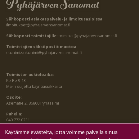
Sähköposti asiakaspalvelu- ja ilmoitusasioissa:
ilmoitukset@pyhajarvensanomat.fi
Sähköposti toimittajille:
toimitus@pyhajarvensanomat.fi
Toimittajien sähköpostit muotoa
etunimi.sukunimi@pyhajarvensanomat.fi
Toimiston aukioloaika:
Ke-Pe 9-13
Ma-Ti suljettu käyntiasiakkailta
Osoite:
Asematie 2, 86800 Pyhäsalmi
Puhelin:
040 772 0231
SEURAA MEITÄ MYÖS:
Käytämme evästeitä, jotta voimme palvella sinua