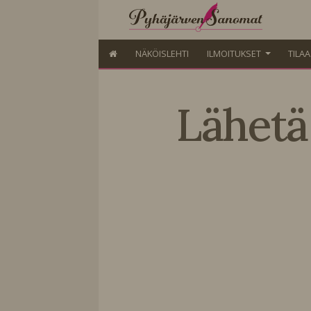
NÄKÖISLEHTI
ILMOITUKSET
TILA
Lähetä