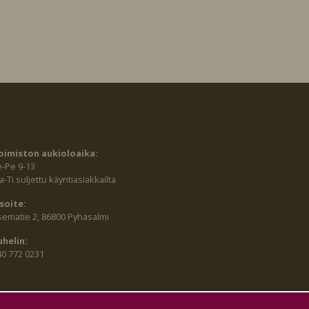
oimiston aukioloaika:
e-Pe 9-13
-Ti suljettu käyntiasiakkailta
soite:
sematie 2, 86800 Pyhäsalmi
uhelin:
40 772 0231