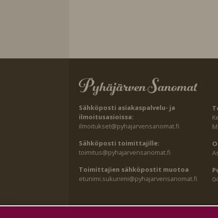
Sähköposti asiakaspalvelu- ja
T
ilmoitusasioissa:
K
ilmoitukset@pyhajarvensanomat.fi
Ma
Sähköposti toimittajille:
O
toimitus@pyhajarvensanomat.fi
A
Toimittajien sähköpostit muotoa
P
etunimi.sukunimi@pyhajarvensanomat.fi
0