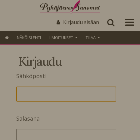
Kirjaudu sisään
NÄKÖISLEHTI
ILMOITUKSET
TILAA
Kirjaudu
Sähköposti
Salasana