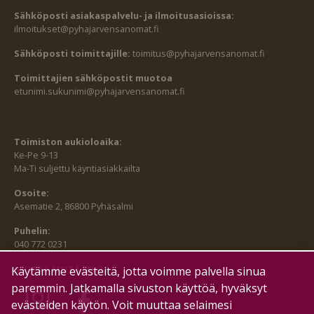
Sähköposti asiakaspalvelu- ja ilmoitusasioissa:
ilmoitukset@pyhajarvensanomat.fi
Sähköposti toimittajille:
toimitus@pyhajarvensanomat.fi
Toimittajien sähköpostit muotoa
etunimi.sukunimi@pyhajarvensanomat.fi
Toimiston aukioloaika:
Ke-Pe 9-13
Ma-Ti suljettu käyntiasiakkailta
Osoite:
Asematie 2, 86800 Pyhäsalmi
Puhelin:
040 772 0231
SEURAA MEITÄ MYÖS:
Käytämme evästeitä, jotta voimme palvella sinua
paremmin. Jatkamalla sivuston käyttöä, hyväksyt
evästeiden käytön. Voit muuttaa selaimesi