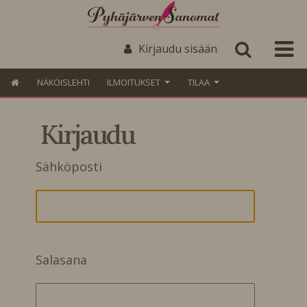
Kirjaudu sisään
NÄKÖISLEHTI
ILMOITUKSET
TILAA
Kirjaudu
Sähköposti
Salasana