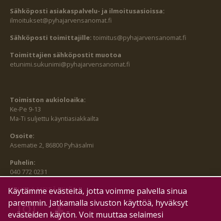
Sähköposti asiakaspalvelu- ja ilmoitusasioissa:
ilmoitukset@pyhajarvensanomat.fi
Sähköposti toimittajille:
toimitus@pyhajarvensanomat.fi
Toimittajien sähköpostit muotoa
etunimi.sukunimi@pyhajarvensanomat.fi
Toimiston aukioloaika:
Ke-Pe 9-13
Ma-Ti suljettu käyntiasiakkailta
Osoite:
Asematie 2, 86800 Pyhäsalmi
Puhelin:
040 772 0231
SEURAA MEITÄ MYÖS:
Käytämme evästeitä, jotta voimme palvella sinua
paremmin. Jatkamalla sivuston käyttöä, hyväksyt
evästeiden käytön. Voit muuttaa selaimesi