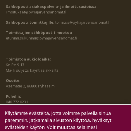
Sähköposti asiakaspalvelu- ja ilmoitusasioissa:
ilmoitukset@pyhajarvensanomat.fi
Sähköposti toimittajille:
toimitus@pyhajarvensanomat.fi
Toimittajien sähköpostit muotoa
etunimi.sukunimi@pyhajarvensanomat.fi
Toimiston aukioloaika:
Ke-Pe 9-13
Ma-Ti suljettu käyntiasiakkailta
Osoite:
Asematie 2, 86800 Pyhäsalmi
Puhelin:
040 772 0231
SEURAA MEITÄ MYÖS:
Käytämme evästeitä, jotta voimme palvella sinua
paremmin. Jatkamalla sivuston käyttöä, hyväksyt
evästeiden käytön. Voit muuttaa selaimesi