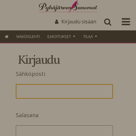
Kirjaudu sisään
NÄKÖISLEHTI
ILMOITUKSET
TILAA
Kirjaudu
Sähköposti
Salasana