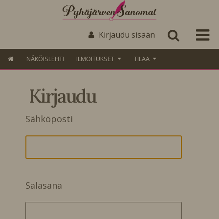
Kirjaudu sisään
NÄKÖISLEHTI
ILMOITUKSET
TILAA
Kirjaudu
Sähköposti
Salasana