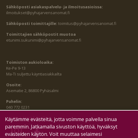
Sähköposti asiakaspalvelu- ja ilmoitusasioissa:
ilmoitukset@pyhajarvensanomat.fi
Sähköposti toimittajille:
toimitus@pyhajarvensanomat.fi
Toimittajien sähköpostit muotoa
etunimi.sukunimi@pyhajarvensanomat.fi
Toimiston aukioloaika:
Ke-Pe 9-13
Ma-Ti suljettu käyntiasiakkailta
Osoite:
Asematie 2, 86800 Pyhäsalmi
Puhelin:
040 772 0231
SEURAA MEITÄ MYÖS:
Käytämme evästeitä, jotta voimme palvella sinua
paremmin. Jatkamalla sivuston käyttöä, hyväksyt
evästeiden käytön. Voit muuttaa selaimesi