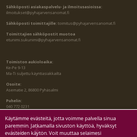
Sähköposti asiakaspalvelu- ja ilmoitusasioissa:
ilmoitukset@pyhajarvensanomat.fi
Sähköposti toimittajille:
toimitus@pyhajarvensanomat.fi
Toimittajien sähköpostit muotoa
etunimi.sukunimi@pyhajarvensanomat.fi
Toimiston aukioloaika:
Ke-Pe 9-13
Ma-Ti suljettu käyntiasiakkailta
Osoite:
Asematie 2, 86800 Pyhäsalmi
Puhelin:
040 772 0231
SEURAA MEITÄ MYÖS:
Käytämme evästeitä, jotta voimme palvella sinua
paremmin. Jatkamalla sivuston käyttöä, hyväksyt
evästeiden käytön. Voit muuttaa selaimesi