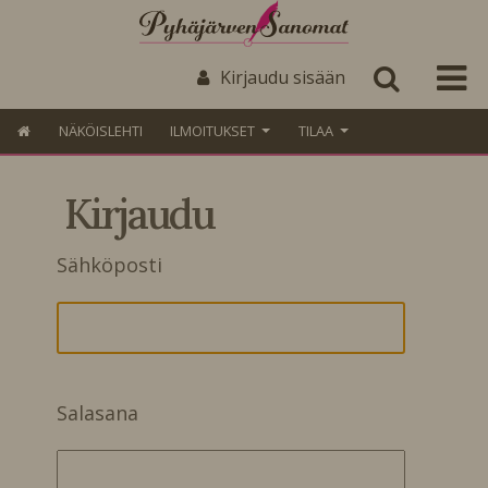
Kirjaudu sisään
NÄKÖISLEHTI
ILMOITUKSET
TILAA
Kirjaudu
Sähköposti
Salasana