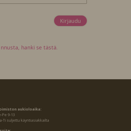
tunnusta, hanki se tästä.
oimiston aukioloaika:
e-Pe 9-13
-Ti suljettu käyntiasiakkailta
soite: