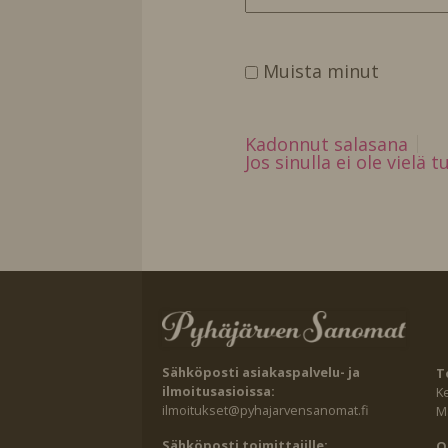
Muista minut
Kadonnut salasana
Jos sinulla ei ole vielä 
Sähköposti asiakaspalvelu- ja
T
ilmoitusasioissa:
K
ilmoitukset@pyhajarvensanomat.fi
Ma
Sähköposti toimittajille:
O