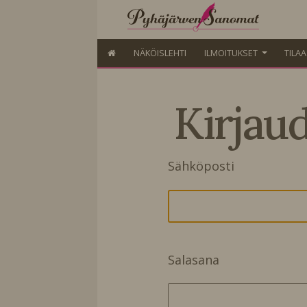
NÄKÖISLEHTI
ILMOITUKSET
TILA
Kirjau
Sähköposti
Salasana