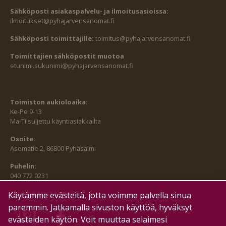
Sähköposti asiakaspalvelu- ja ilmoitusasioissa:
ilmoitukset@pyhajarvensanomat.fi
Sähköposti toimittajille:
toimitus@pyhajarvensanomat.fi
Toimittajien sähköpostit muotoa
etunimi.sukunimi@pyhajarvensanomat.fi
Toimiston aukioloaika:
Ke-Pe 9-13
Ma-Ti suljettu käyntiasiakkailta
Osoite:
Asematie 2, 86800 Pyhäsalmi
Puhelin:
040 772 0231
SEURAA MEITÄ MYÖS:
Käytämme evästeitä, jotta voimme palvella sinua
paremmin. Jatkamalla sivuston käyttöä, hyväksyt
evästeiden käytön. Voit muuttaa selaimesi