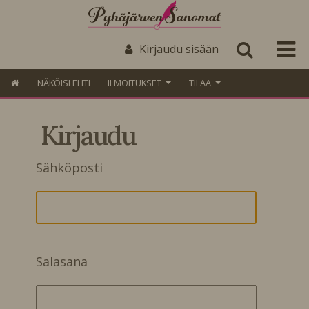
Kirjaudu sisään
NÄKÖISLEHTI
ILMOITUKSET
TILAA
Kirjaudu
Sähköposti
Salasana