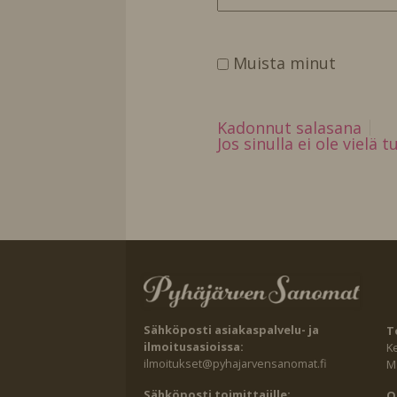
Muista minut
Kadonnut salasana
Jos sinulla ei ole vielä 
Sähköposti asiakaspalvelu- ja
T
ilmoitusasioissa:
K
ilmoitukset@pyhajarvensanomat.fi
Ma
Sähköposti toimittajille:
O