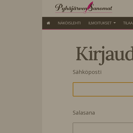
NÄKÖISLEHTI
ILMOITUKSET
TILA
Kirjau
Sähköposti
Salasana