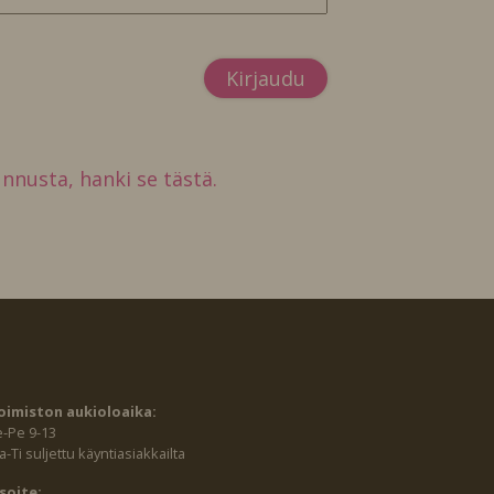
tunnusta, hanki se tästä.
oimiston aukioloaika:
e-Pe 9-13
-Ti suljettu käyntiasiakkailta
soite: