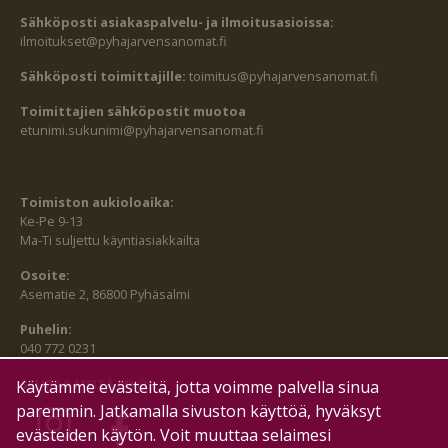
Sähköposti asiakaspalvelu- ja ilmoitusasioissa:
ilmoitukset@pyhajarvensanomat.fi
Sähköposti toimittajille:
toimitus@pyhajarvensanomat.fi
Toimittajien sähköpostit muotoa
etunimi.sukunimi@pyhajarvensanomat.fi
Toimiston aukioloaika:
Ke-Pe 9-13
Ma-Ti suljettu käyntiasiakkailta
Osoite:
Asematie 2, 86800 Pyhäsalmi
Puhelin:
040 772 0231
SEURAA MEITÄ MYÖS:
Käytämme evästeitä, jotta voimme palvella sinua
paremmin. Jatkamalla sivuston käyttöä, hyväksyt
evästeiden käytön. Voit muuttaa selaimesi