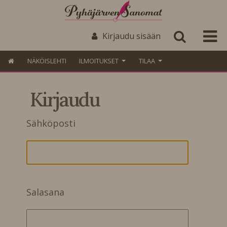
Kirjaudu sisään
NÄKÖISLEHTI
ILMOITUKSET
TILAA
Kirjaudu
Sähköposti
Salasana