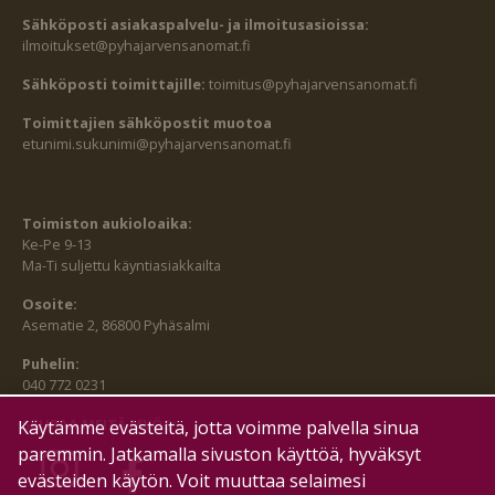
Sähköposti asiakaspalvelu- ja ilmoitusasioissa:
ilmoitukset@pyhajarvensanomat.fi
Sähköposti toimittajille:
toimitus@pyhajarvensanomat.fi
Toimittajien sähköpostit muotoa
etunimi.sukunimi@pyhajarvensanomat.fi
Toimiston aukioloaika:
Ke-Pe 9-13
Ma-Ti suljettu käyntiasiakkailta
Osoite:
Asematie 2, 86800 Pyhäsalmi
Puhelin:
040 772 0231
SEURAA MEITÄ MYÖS:
Käytämme evästeitä, jotta voimme palvella sinua
paremmin. Jatkamalla sivuston käyttöä, hyväksyt
evästeiden käytön. Voit muuttaa selaimesi