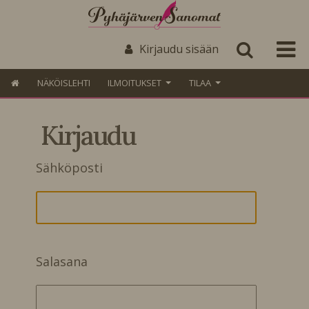
Kirjaudu sisään
NÄKÖISLEHTI
ILMOITUKSET
TILAA
Kirjaudu
Sähköposti
Salasana