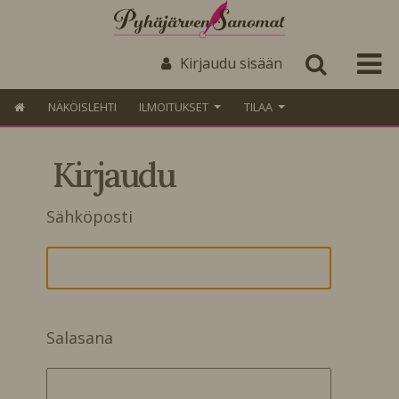
Kirjaudu sisään
NÄKÖISLEHTI
ILMOITUKSET
TILAA
Kirjaudu
Sähköposti
Salasana