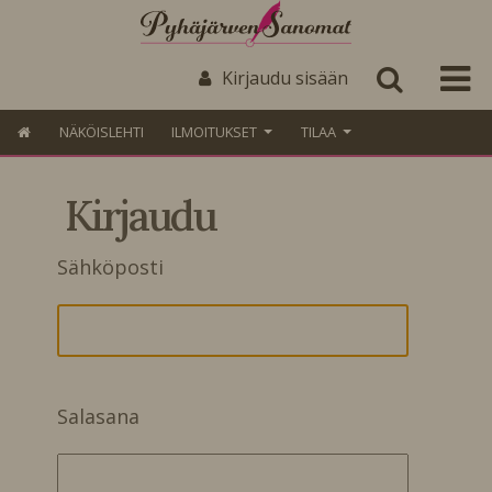
Kirjaudu sisään
NÄKÖISLEHTI
ILMOITUKSET
TILAA
Kirjaudu
Sähköposti
Salasana