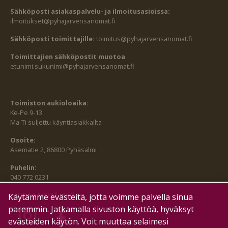
Sähköposti asiakaspalvelu- ja ilmoitusasioissa:
ilmoitukset@pyhajarvensanomat.fi
Sähköposti toimittajille:
toimitus@pyhajarvensanomat.fi
Toimittajien sähköpostit muotoa
etunimi.sukunimi@pyhajarvensanomat.fi
Toimiston aukioloaika:
Ke-Pe 9-13
Ma-Ti suljettu käyntiasiakkailta
Osoite:
Asematie 2, 86800 Pyhäsalmi
Puhelin:
040 772 0231
SEURAA MEITÄ MYÖS:
Käytämme evästeitä, jotta voimme palvella sinua
paremmin. Jatkamalla sivuston käyttöä, hyväksyt
evästeiden käytön. Voit muuttaa selaimesi