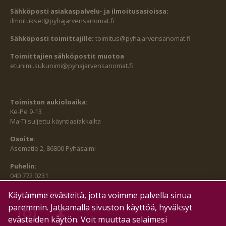
Sähköposti asiakaspalvelu- ja ilmoitusasioissa:
ilmoitukset@pyhajarvensanomat.fi
Sähköposti toimittajille:
toimitus@pyhajarvensanomat.fi
Toimittajien sähköpostit muotoa
etunimi.sukunimi@pyhajarvensanomat.fi
Toimiston aukioloaika:
Ke-Pe 9-13
Ma-Ti suljettu käyntiasiakkailta
Osoite:
Asematie 2, 86800 Pyhäsalmi
Puhelin:
040 772 0231
SEURAA MEITÄ MYÖS:
Käytämme evästeitä, jotta voimme palvella sinua
paremmin. Jatkamalla sivuston käyttöä, hyväksyt
evästeiden käytön. Voit muuttaa selaimesi