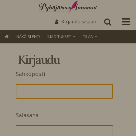
Kirjaudu sisään
NÄKÖISLEHTI
ILMOITUKSET
TILAA
Kirjaudu
Sähköposti
Salasana