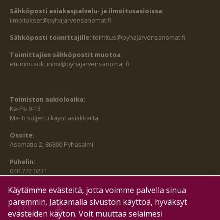
Sähköposti asiakaspalvelu- ja ilmoitusasioissa:
ilmoitukset@pyhajarvensanomat.fi
Sähköposti toimittajille:
toimitus@pyhajarvensanomat.fi
Toimittajien sähköpostit muotoa
etunimi.sukunimi@pyhajarvensanomat.fi
Toimiston aukioloaika:
Ke-Pe 9-13
Ma-Ti suljettu käyntiasiakkailta
Osoite:
Asematie 2, 86800 Pyhäsalmi
Puhelin:
040 772 0231
SEURAA MEITÄ MYÖS:
Käytämme evästeitä, jotta voimme palvella sinua
paremmin. Jatkamalla sivuston käyttöä, hyväksyt
evästeiden käytön. Voit muuttaa selaimesi