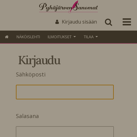
Kirjaudu sisään
NÄKÖISLEHTI
ILMOITUKSET
TILAA
Kirjaudu
Sähköposti
Salasana