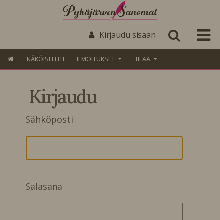
Kirjaudu sisään
NÄKÖISLEHTI
ILMOITUKSET
TILAA
Kirjaudu
Sähköposti
Salasana