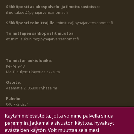
Sähköposti asiakaspalvelu- ja ilmoitusasioissa:
ilmoitukset@pyhajarvensanomat.fi
Sähköposti toimittajille:
toimitus@pyhajarvensanomat.fi
Toimittajien sähköpostit muotoa
etunimi.sukunimi@pyhajarvensanomat.fi
Toimiston aukioloaika:
Ke-Pe 9-13
Ma-Ti suljettu käyntiasiakkailta
Osoite:
Asematie 2, 86800 Pyhäsalmi
Puhelin:
040 772 0231
SEURAA MEITÄ MYÖS:
Käytämme evästeitä, jotta voimme palvella sinua
paremmin. Jatkamalla sivuston käyttöä, hyväksyt
evästeiden käytön. Voit muuttaa selaimesi