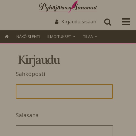
Kirjaudu sisään
NÄKÖISLEHTI
ILMOITUKSET
TILAA
Kirjaudu
Sähköposti
Salasana