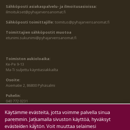
Sähköposti asiakaspalvelu- ja ilmoitusasioissa:
ilmoitukset@pyhajarvensanomat.fi
Sähköposti toimittajille:
toimitus@pyhajarvensanomat.fi
Toimittajien sähköpostit muotoa
etunimi.sukunimi@pyhajarvensanomat.fi
Toimiston aukioloaika:
Ke-Pe 9-13
Ma-Ti suljettu käyntiasiakkailta
Osoite:
Asematie 2, 86800 Pyhäsalmi
Puhelin:
040 772 0231
SEURAA MEITÄ MYÖS:
Käytämme evästeitä, jotta voimme palvella sinua
paremmin. Jatkamalla sivuston käyttöä, hyväksyt
evästeiden käytön. Voit muuttaa selaimesi