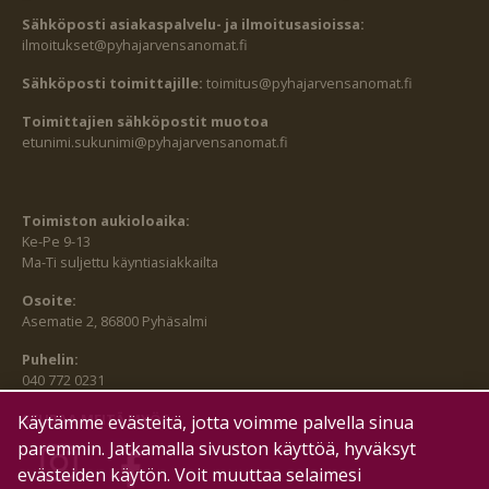
Sähköposti asiakaspalvelu- ja ilmoitusasioissa:
ilmoitukset@pyhajarvensanomat.fi
Sähköposti toimittajille:
toimitus@pyhajarvensanomat.fi
Toimittajien sähköpostit muotoa
etunimi.sukunimi@pyhajarvensanomat.fi
Toimiston aukioloaika:
Ke-Pe 9-13
Ma-Ti suljettu käyntiasiakkailta
Osoite:
Asematie 2, 86800 Pyhäsalmi
Puhelin:
040 772 0231
SEURAA MEITÄ MYÖS:
Käytämme evästeitä, jotta voimme palvella sinua
paremmin. Jatkamalla sivuston käyttöä, hyväksyt
evästeiden käytön. Voit muuttaa selaimesi