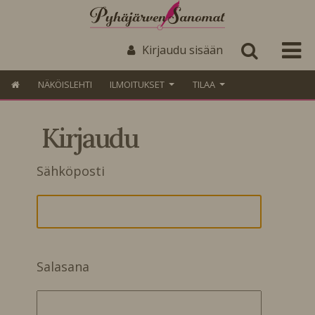
Kirjaudu sisään
NÄKÖISLEHTI
ILMOITUKSET
TILAA
Kirjaudu
Sähköposti
Salasana