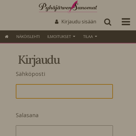
Kirjaudu sisään
NÄKÖISLEHTI
ILMOITUKSET
TILAA
Kirjaudu
Sähköposti
Salasana