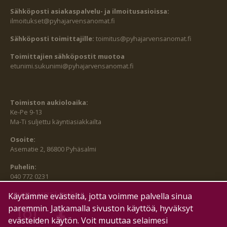
Sähköposti asiakaspalvelu- ja ilmoitusasioissa:
ilmoitukset@pyhajarvensanomat.fi
Sähköposti toimittajille:
toimitus@pyhajarvensanomat.fi
Toimittajien sähköpostit muotoa
etunimi.sukunimi@pyhajarvensanomat.fi
Toimiston aukioloaika:
Ke-Pe 9-13
Ma-Ti suljettu käyntiasiakkailta
Osoite:
Asematie 2, 86800 Pyhäsalmi
Puhelin:
040 772 0231
SEURAA MEITÄ MYÖS:
Käytämme evästeitä, jotta voimme palvella sinua
paremmin. Jatkamalla sivuston käyttöä, hyväksyt
evästeiden käytön. Voit muuttaa selaimesi