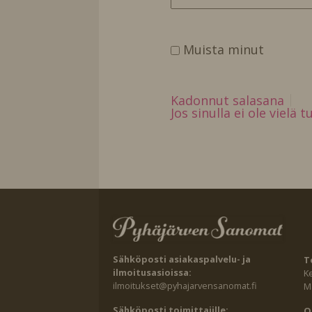
Muista minut
Kadonnut salasana
Jos sinulla ei ole vielä 
Sähköposti asiakaspalvelu- ja
T
ilmoitusasioissa:
K
ilmoitukset@pyhajarvensanomat.fi
Ma
Sähköposti toimittajille:
O