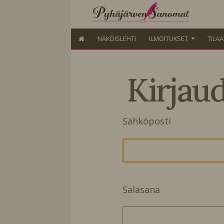
NÄKÖISLEHTI
ILMOITUKSET
TILA
Kirjau
Sähköposti
Salasana