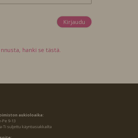
tunnusta, hanki se tästä.
oimiston aukioloaika:
e-Pe 9-13
-Ti suljettu käyntiasiakkailta
soite: