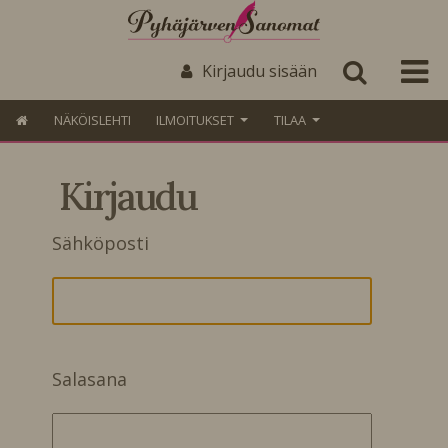
Kirjaudu sisään
NÄKÖISLEHTI
ILMOITUKSET
TILAA
Kirjaudu
Sähköposti
Salasana