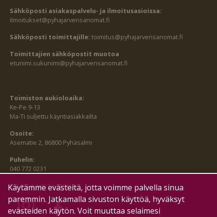
Sähköposti asiakaspalvelu- ja ilmoitusasioissa:
ilmoitukset@pyhajarvensanomat.fi
Sähköposti toimittajille:
toimitus@pyhajarvensanomat.fi
Toimittajien sähköpostit muotoa
etunimi.sukunimi@pyhajarvensanomat.fi
Toimiston aukioloaika:
Ke-Pe 9-13
Ma-Ti suljettu käyntiasiakkailta
Osoite:
Asematie 2, 86800 Pyhäsalmi
Puhelin:
040 772 0231
SEURAA MEITÄ MYÖS:
Käytämme evästeitä, jotta voimme palvella sinua
paremmin. Jatkamalla sivuston käyttöä, hyväksyt
evästeiden käytön. Voit muuttaa selaimesi