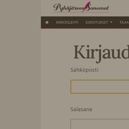
NÄKÖISLEHTI
ILMOITUKSET
TILA
Kirjau
Sähköposti
Salasana