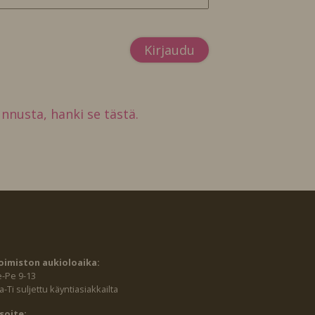
tunnusta, hanki se tästä.
oimiston aukioloaika:
e-Pe 9-13
-Ti suljettu käyntiasiakkailta
soite: