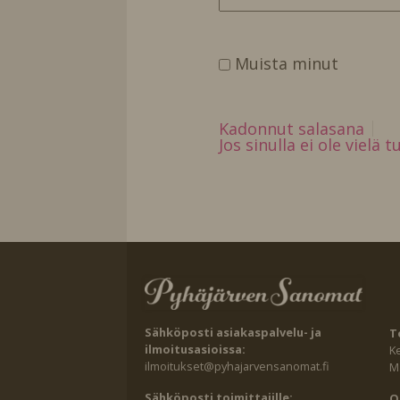
Muista minut
Kadonnut salasana
Jos sinulla ei ole vielä 
Sähköposti asiakaspalvelu- ja
T
ilmoitusasioissa:
K
ilmoitukset@pyhajarvensanomat.fi
Ma
Sähköposti toimittajille:
O