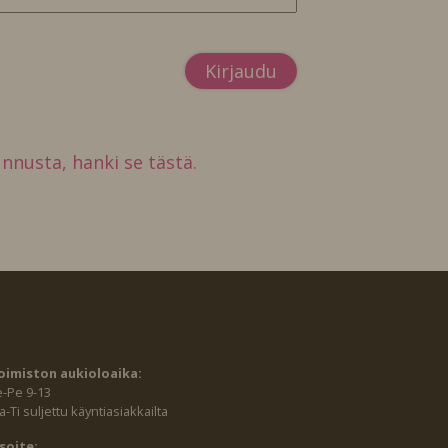
tunnusta, hanki se tästä.
oimiston aukioloaika:
e-Pe 9-13
-Ti suljettu käyntiasiakkailta
soite: