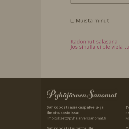
Muista minut
Kadonnut salasana
Jos sinulla ei ole vielä 
Sähköposti asiakaspalvelu- ja
T
ilmoitusasioissa:
K
ilmoitukset@pyhajarvensanomat.fi
Ma
Sähköposti toimittajille:
O