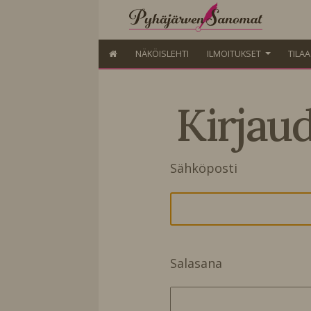
NÄKÖISLEHTI
ILMOITUKSET
TILA
Kirjau
Sähköposti
Salasana