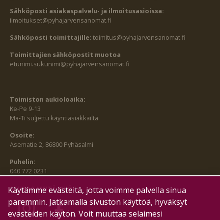
Sähköposti asiakaspalvelu- ja ilmoitusasioissa:
ilmoitukset@pyhajarvensanomat.fi
Sähköposti toimittajille:
toimitus@pyhajarvensanomat.fi
Toimittajien sähköpostit muotoa
etunimi.sukunimi@pyhajarvensanomat.fi
Toimiston aukioloaika:
Ke-Pe 9-13
Ma-Ti suljettu käyntiasiakkailta
Osoite:
Asematie 2, 86800 Pyhäsalmi
Puhelin:
040 772 0231
SEURAA MEITÄ MYÖS:
Käytämme evästeitä, jotta voimme palvella sinua
paremmin. Jatkamalla sivuston käyttöä, hyväksyt
evästeiden käytön. Voit muuttaa selaimesi