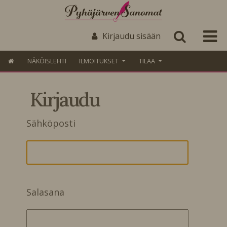
Kirjaudu sisään
NÄKÖISLEHTI
ILMOITUKSET
TILAA
Kirjaudu
Sähköposti
Salasana