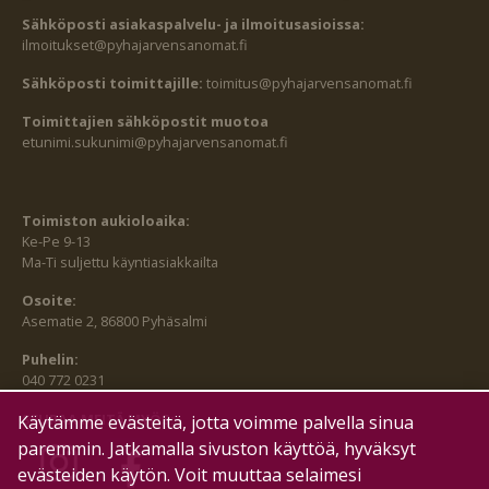
Sähköposti asiakaspalvelu- ja ilmoitusasioissa:
ilmoitukset@pyhajarvensanomat.fi
Sähköposti toimittajille:
toimitus@pyhajarvensanomat.fi
Toimittajien sähköpostit muotoa
etunimi.sukunimi@pyhajarvensanomat.fi
Toimiston aukioloaika:
Ke-Pe 9-13
Ma-Ti suljettu käyntiasiakkailta
Osoite:
Asematie 2, 86800 Pyhäsalmi
Puhelin:
040 772 0231
SEURAA MEITÄ MYÖS:
Käytämme evästeitä, jotta voimme palvella sinua
paremmin. Jatkamalla sivuston käyttöä, hyväksyt
evästeiden käytön. Voit muuttaa selaimesi