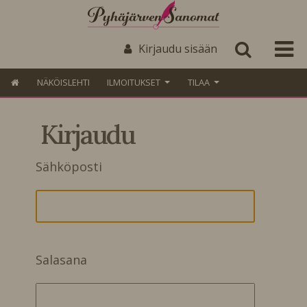
Kirjaudu sisään
NÄKÖISLEHTI
ILMOITUKSET
TILAA
Kirjaudu
Sähköposti
Salasana