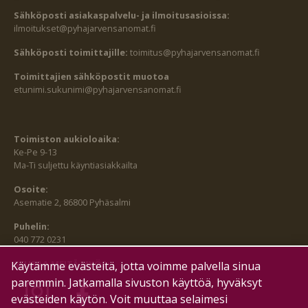
Sähköposti asiakaspalvelu- ja ilmoitusasioissa:
ilmoitukset@pyhajarvensanomat.fi
Sähköposti toimittajille:
toimitus@pyhajarvensanomat.fi
Toimittajien sähköpostit muotoa
etunimi.sukunimi@pyhajarvensanomat.fi
Toimiston aukioloaika:
Ke-Pe 9-13
Ma-Ti suljettu käyntiasiakkailta
Osoite:
Asematie 2, 86800 Pyhäsalmi
Puhelin:
040 772 0231
SEURAA MEITÄ MYÖS:
Käytämme evästeitä, jotta voimme palvella sinua
paremmin. Jatkamalla sivuston käyttöä, hyväksyt
evästeiden käytön. Voit muuttaa selaimesi