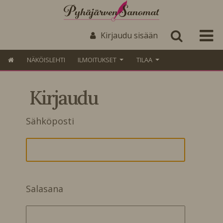
Kirjaudu sisään
NÄKÖISLEHTI
ILMOITUKSET
TILAA
Kirjaudu
Sähköposti
Salasana