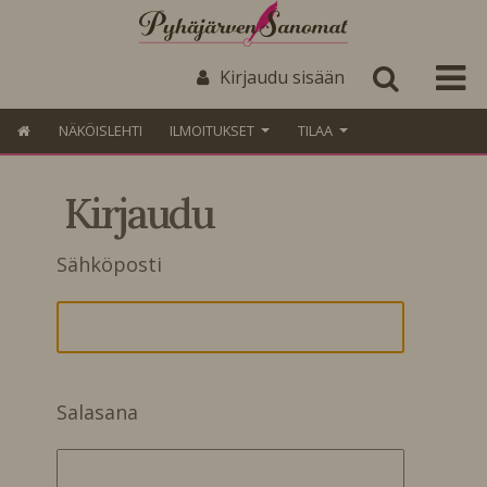
Kirjaudu sisään
NÄKÖISLEHTI
ILMOITUKSET
TILAA
Kirjaudu
Sähköposti
Salasana