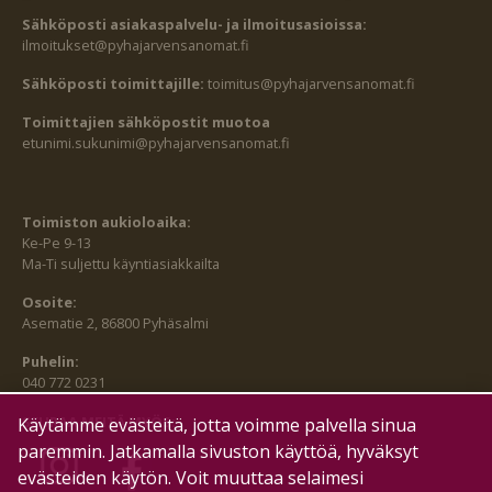
Sähköposti asiakaspalvelu- ja ilmoitusasioissa:
ilmoitukset@pyhajarvensanomat.fi
Sähköposti toimittajille:
toimitus@pyhajarvensanomat.fi
Toimittajien sähköpostit muotoa
etunimi.sukunimi@pyhajarvensanomat.fi
Toimiston aukioloaika:
Ke-Pe 9-13
Ma-Ti suljettu käyntiasiakkailta
Osoite:
Asematie 2, 86800 Pyhäsalmi
Puhelin:
040 772 0231
SEURAA MEITÄ MYÖS:
Käytämme evästeitä, jotta voimme palvella sinua
paremmin. Jatkamalla sivuston käyttöä, hyväksyt
evästeiden käytön. Voit muuttaa selaimesi