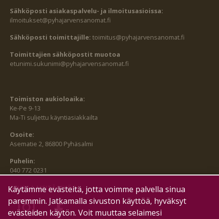
Sähköposti asiakaspalvelu- ja ilmoitusasioissa:
ilmoitukset@pyhajarvensanomat.fi
Sähköposti toimittajille:
toimitus@pyhajarvensanomat.fi
Toimittajien sähköpostit muotoa
etunimi.sukunimi@pyhajarvensanomat.fi
Toimiston aukioloaika:
Ke-Pe 9-13
Ma-Ti suljettu käyntiasiakkailta
Osoite:
Asematie 2, 86800 Pyhäsalmi
Puhelin:
040 772 0231
SEURAA MEITÄ MYÖS:
Käytämme evästeitä, jotta voimme palvella sinua
paremmin. Jatkamalla sivuston käyttöä, hyväksyt
evästeiden käytön. Voit muuttaa selaimesi