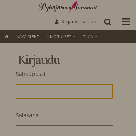
Kirjaudu sisään
NÄKÖISLEHTI
ILMOITUKSET
TILAA
Kirjaudu
Sähköposti
Salasana