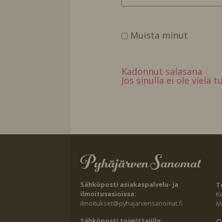
Muista minut
Kadonnut salasana
Jos sinulla ei ole vielä 
Sähköposti asiakaspalvelu- ja
T
ilmoitusasioissa:
K
ilmoitukset@pyhajarvensanomat.fi
Ma
Sähköposti toimittajille:
O