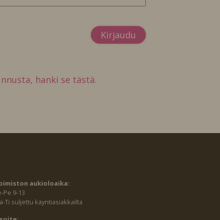
tunnusta, hanki se tästä.
oimiston aukioloaika:
e-Pe 9-13
-Ti suljettu käyntiasiakkailta
soite: