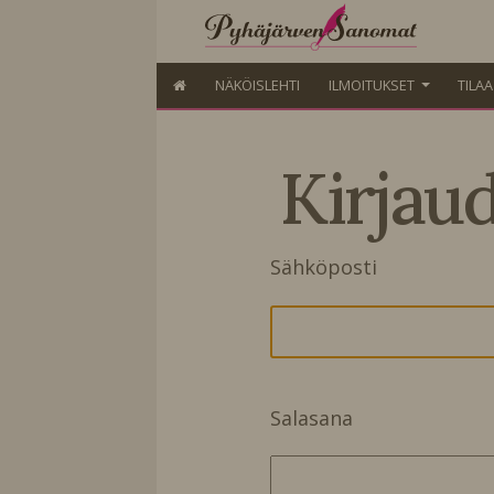
NÄKÖISLEHTI
ILMOITUKSET
TILA
Kirjau
Sähköposti
Salasana