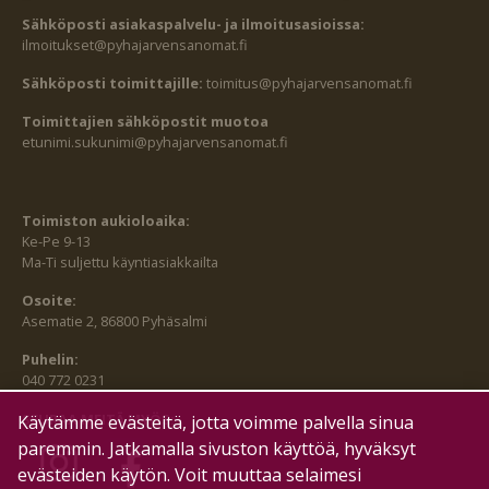
Sähköposti asiakaspalvelu- ja ilmoitusasioissa:
ilmoitukset@pyhajarvensanomat.fi
Sähköposti toimittajille:
toimitus@pyhajarvensanomat.fi
Toimittajien sähköpostit muotoa
etunimi.sukunimi@pyhajarvensanomat.fi
Toimiston aukioloaika:
Ke-Pe 9-13
Ma-Ti suljettu käyntiasiakkailta
Osoite:
Asematie 2, 86800 Pyhäsalmi
Puhelin:
040 772 0231
SEURAA MEITÄ MYÖS:
Käytämme evästeitä, jotta voimme palvella sinua
paremmin. Jatkamalla sivuston käyttöä, hyväksyt
evästeiden käytön. Voit muuttaa selaimesi