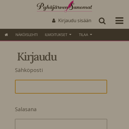
Kirjaudu sisään
NÄKÖISLEHTI
ILMOITUKSET
TILAA
Kirjaudu
Sähköposti
Salasana