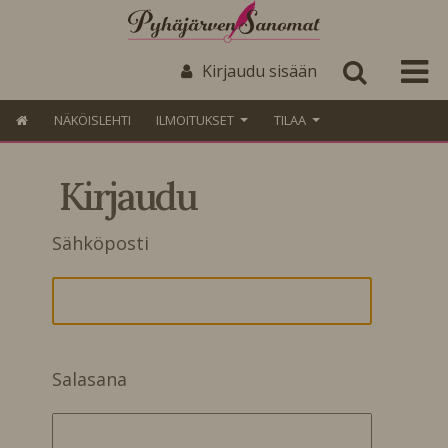
Kirjaudu sisään
NÄKÖISLEHTI
ILMOITUKSET
TILAA
Kirjaudu
Sähköposti
Salasana