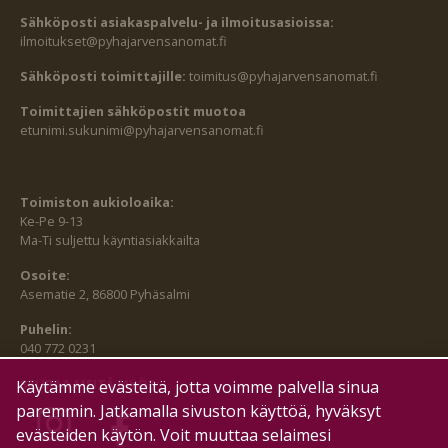
Sähköposti asiakaspalvelu- ja ilmoitusasioissa:
ilmoitukset@pyhajarvensanomat.fi
Sähköposti toimittajille:
toimitus@pyhajarvensanomat.fi
Toimittajien sähköpostit muotoa
etunimi.sukunimi@pyhajarvensanomat.fi
Toimiston aukioloaika:
Ke-Pe 9-13
Ma-Ti suljettu käyntiasiakkailta
Osoite:
Asematie 2, 86800 Pyhäsalmi
Puhelin:
040 772 0231
SEURAA MEITÄ MYÖS:
Käytämme evästeitä, jotta voimme palvella sinua
paremmin. Jatkamalla sivuston käyttöä, hyväksyt
evästeiden käytön. Voit muuttaa selaimesi