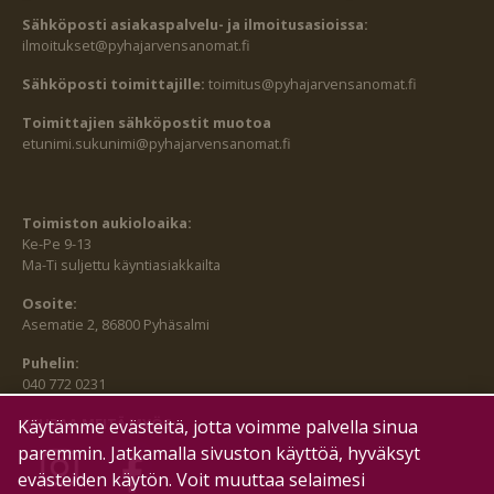
Sähköposti asiakaspalvelu- ja ilmoitusasioissa:
ilmoitukset@pyhajarvensanomat.fi
Sähköposti toimittajille:
toimitus@pyhajarvensanomat.fi
Toimittajien sähköpostit muotoa
etunimi.sukunimi@pyhajarvensanomat.fi
Toimiston aukioloaika:
Ke-Pe 9-13
Ma-Ti suljettu käyntiasiakkailta
Osoite:
Asematie 2, 86800 Pyhäsalmi
Puhelin:
040 772 0231
SEURAA MEITÄ MYÖS:
Käytämme evästeitä, jotta voimme palvella sinua
paremmin. Jatkamalla sivuston käyttöä, hyväksyt
evästeiden käytön. Voit muuttaa selaimesi