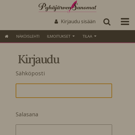
Kirjaudu sisään
NÄKÖISLEHTI
ILMOITUKSET
TILAA
Kirjaudu
Sähköposti
Salasana