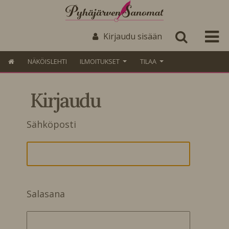
Kirjaudu sisään
NÄKÖISLEHTI
ILMOITUKSET
TILAA
Kirjaudu
Sähköposti
Salasana