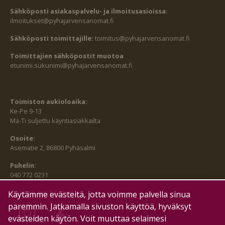
Sähköposti asiakaspalvelu- ja ilmoitusasioissa:
ilmoitukset@pyhajarvensanomat.fi
Sähköposti toimittajille:
toimitus@pyhajarvensanomat.fi
Toimittajien sähköpostit muotoa
etunimi.sukunimi@pyhajarvensanomat.fi
Toimiston aukioloaika:
Ke-Pe 9-13
Ma-Ti suljettu käyntiasiakkailta
Osoite:
Asematie 2, 86800 Pyhäsalmi
Puhelin:
040 772 0231
SEURAA MEITÄ MYÖS:
Käytämme evästeitä, jotta voimme palvella sinua
paremmin. Jatkamalla sivuston käyttöä, hyväksyt
evästeiden käytön. Voit muuttaa selaimesi