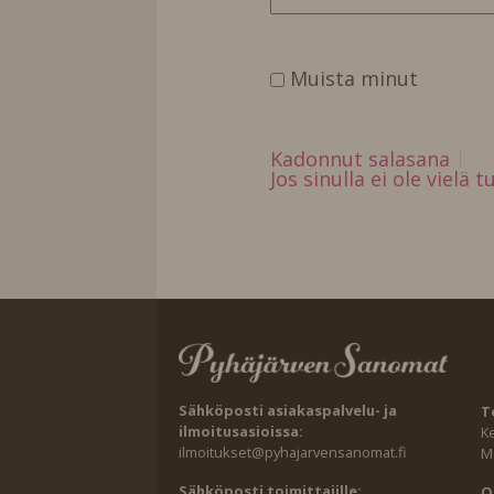
Muista minut
Kadonnut salasana
Jos sinulla ei ole vielä 
Sähköposti asiakaspalvelu- ja
T
ilmoitusasioissa:
K
ilmoitukset@pyhajarvensanomat.fi
Ma
Sähköposti toimittajille:
O