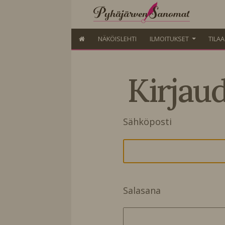
NÄKÖISLEHTI
ILMOITUKSET
TILA
Kirjau
Sähköposti
Salasana