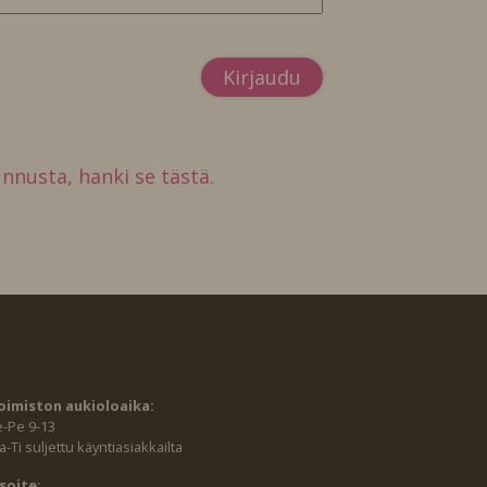
tunnusta, hanki se tästä.
oimiston aukioloaika:
e-Pe 9-13
-Ti suljettu käyntiasiakkailta
soite: