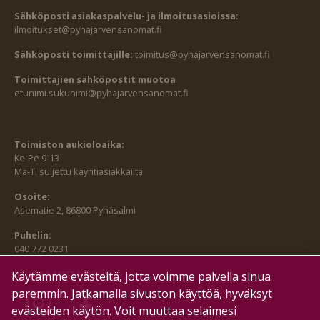
Sähköposti asiakaspalvelu- ja ilmoitusasioissa:
ilmoitukset@pyhajarvensanomat.fi
Sähköposti toimittajille:
toimitus@pyhajarvensanomat.fi
Toimittajien sähköpostit muotoa
etunimi.sukunimi@pyhajarvensanomat.fi
Toimiston aukioloaika:
Ke-Pe 9-13
Ma-Ti suljettu käyntiasiakkailta
Osoite:
Asematie 2, 86800 Pyhäsalmi
Puhelin:
040 772 0231
SEURAA MEITÄ MYÖS:
Käytämme evästeitä, jotta voimme palvella sinua
paremmin. Jatkamalla sivuston käyttöä, hyväksyt
evästeiden käytön. Voit muuttaa selaimesi