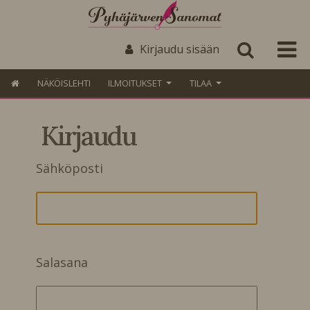
Kirjaudu sisään
NÄKÖISLEHTI
ILMOITUKSET
TILAA
Kirjaudu
Sähköposti
Salasana