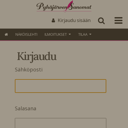
Kirjaudu sisään
NÄKÖISLEHTI
ILMOITUKSET
TILAA
Kirjaudu
Sähköposti
Salasana