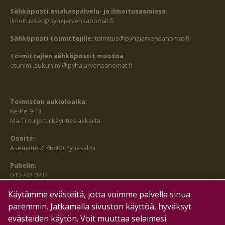
Sähköposti asiakaspalvelu- ja ilmoitusasioissa:
ilmoitukset@pyhajarvensanomat.fi
Sähköposti toimittajille:
toimitus@pyhajarvensanomat.fi
Toimittajien sähköpostit muotoa
etunimi.sukunimi@pyhajarvensanomat.fi
Toimiston aukioloaika:
Ke-Pe 9-13
Ma-Ti suljettu käyntiasiakkailta
Osoite:
Asematie 2, 86800 Pyhäsalmi
Puhelin:
040 772 0231
SEURAA MEITÄ MYÖS:
Käytämme evästeitä, jotta voimme palvella sinua
paremmin. Jatkamalla sivuston käyttöä, hyväksyt
evästeiden käytön. Voit muuttaa selaimesi