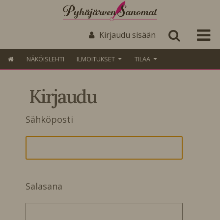
Kirjaudu sisään
NÄKÖISLEHTI
ILMOITUKSET
TILAA
Kirjaudu
Sähköposti
Salasana