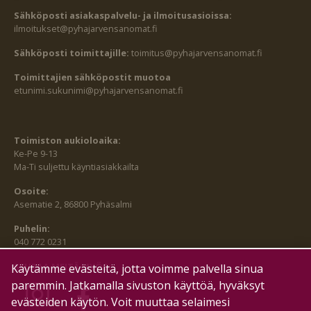
Sähköposti asiakaspalvelu- ja ilmoitusasioissa:
ilmoitukset@pyhajarvensanomat.fi
Sähköposti toimittajille:
toimitus@pyhajarvensanomat.fi
Toimittajien sähköpostit muotoa
etunimi.sukunimi@pyhajarvensanomat.fi
Toimiston aukioloaika:
Ke-Pe 9-13
Ma-Ti suljettu käyntiasiakkailta
Osoite:
Asematie 2, 86800 Pyhäsalmi
Puhelin:
040 772 0231
SEURAA MEITÄ MYÖS:
Käytämme evästeitä, jotta voimme palvella sinua
paremmin. Jatkamalla sivuston käyttöä, hyväksyt
evästeiden käytön. Voit muuttaa selaimesi