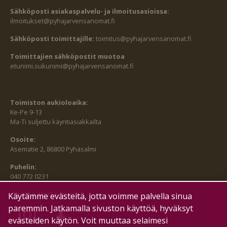
Sähköposti asiakaspalvelu- ja ilmoitusasioissa:
ilmoitukset@pyhajarvensanomat.fi
Sähköposti toimittajille:
toimitus@pyhajarvensanomat.fi
Toimittajien sähköpostit muotoa
etunimi.sukunimi@pyhajarvensanomat.fi
Toimiston aukioloaika:
Ke-Pe 9-13
Ma-Ti suljettu käyntiasiakkailta
Osoite:
Asematie 2, 86800 Pyhäsalmi
Puhelin:
040 772 0231
SEURAA MEITÄ MYÖS:
Käytämme evästeitä, jotta voimme palvella sinua
paremmin. Jatkamalla sivuston käyttöä, hyväksyt
evästeiden käytön. Voit muuttaa selaimesi