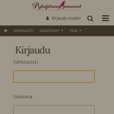
Kirjaudu sisään
NÄKÖISLEHTI
ILMOITUKSET
TILAA
Kirjaudu
Sähköposti
Salasana