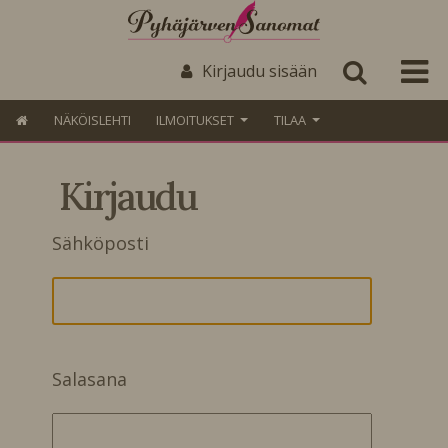
Kirjaudu sisään
NÄKÖISLEHTI
ILMOITUKSET
TILAA
Kirjaudu
Sähköposti
Salasana