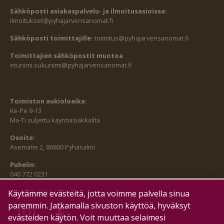
Sähköposti asiakaspalvelu- ja ilmoitusasioissa:
ilmoitukset@pyhajarvensanomat.fi
Sähköposti toimittajille:
toimitus@pyhajarvensanomat.fi
Toimittajien sähköpostit muotoa
etunimi.sukunimi@pyhajarvensanomat.fi
Toimiston aukioloaika:
Ke-Pe 9-13
Ma-Ti suljettu käyntiasiakkailta
Osoite:
Asematie 2, 86800 Pyhäsalmi
Puhelin:
040 772 0231
SEURAA MEITÄ MYÖS:
Käytämme evästeitä, jotta voimme palvella sinua
paremmin. Jatkamalla sivuston käyttöä, hyväksyt
evästeiden käytön. Voit muuttaa selaimesi