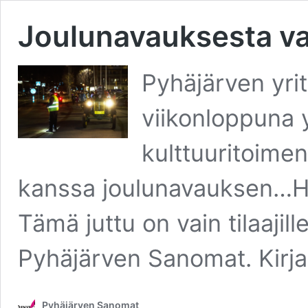
Joulunavauksesta v
Pyhäjärven yritt
viikonloppuna
kulttuuritoime
kanssa joulunavauksen…Ha
Tämä juttu on vain tilaajil
Pyhäjärven Sanomat. Kirj
Pyhäjärven Sanomat